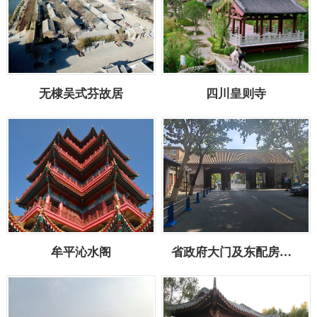
无棣吴式芬故居
四川皇则寺
牟平沁水阁
省政府大门及东配房修缮工程